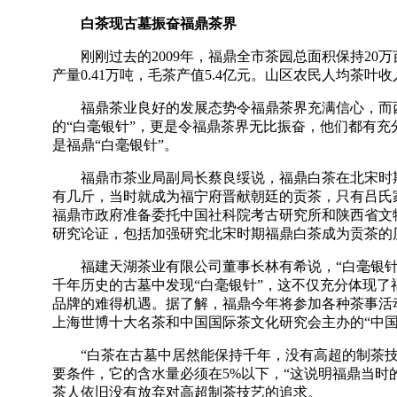
白茶现古墓振奋福鼎茶界
刚刚过去的2009年，福鼎全市茶园总面积保持20万亩
产量0.41万吨，毛茶产值5.4亿元。山区农民人均茶叶收入
福鼎茶业良好的发展态势令福鼎茶界充满信心，而西
的“白毫银针”，更是令福鼎茶界无比振奋，他们都有
是福鼎“白毫银针”。
福鼎市茶业局副局长蔡良绥说，福鼎白茶在北宋时期
有几斤，当时就成为福宁府晋献朝廷的贡茶，只有吕氏
福鼎市政府准备委托中国社科院考古研究所和陕西省文
研究论证，包括加强研究北宋时期福鼎白茶成为贡茶的
福建天湖茶业有限公司董事长林有希说，“白毫银针
千年历史的古墓中发现“白毫银针”，这不仅充分体现
品牌的难得机遇。据了解，福鼎今年将参加各种茶事活动
上海世博十大名茶和中国国际茶文化研究会主办的“中国
“白茶在古墓中居然能保持千年，没有高超的制茶技
要条件，它的含水量必须在5%以下，“这说明福鼎当时
茶人依旧没有放弃对高超制茶技艺的追求。