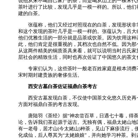
说他从来不喝自己家产的茶，而是喝从山上的一株宋代
茶叶进行了比较，发现几乎是一模一样的。所以，他们
建的白茶。
张蕴称，他们又经过对照现在的白茶，发现形状非常
和这个发现的茶叶几乎是一模一样的。张蕴认为，吕大
他们优雅生活的一部分就是品茶或饮茶。因为饮用这种
此，他们肯定是很重视的，其档次也自然不低。因为那
从这两件精美的铜质茶具来看，就可以说明当时吕氏家
层社会的精致生活，同时也再次佐证了中国悠久的茶文
专家们认为，这些茶叶一般老百姓家庭是根本消费不
宋时期封建贵族的奢侈生活。
西安古墓白茶佐证福鼎白茶考古
西安古墓发现白茶，不仅使中国茶文化悠久历史再一
方面对福鼎白茶的考古发现。
唐陆羽《茶经》据“神农尝百草，日遇七十毒，得荼而
论，告诉我们茶起源于远古。无独有偶，福鼎太姥山地
有一老母，居才山(今太姥山)种茶，见山下麻疹流行，
化成仙，后人尊其为“太姥娘娘”，并向她学习种茶。