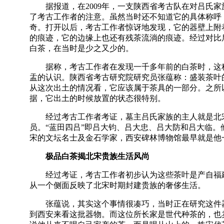
据报道，在2009年，一支陕西省考古队在对吕氏家
了考古工作者的注意。虽然当时还不知道它的具体称呼
奇。打开以后，考古工作者惊讶地发现，它的器壁上附
的痕迹，它的边缘上也还有残茶流淌的痕迹。经过对比
白茶，在当时是少之又少的。
据称，考古工作者在发现一千多年前的白茶时，这种
盂的认识。陕西省考古研究院研究员张蕴称：盛装茶叶
从这次出土的情况看，它应该属于茶具的一部分。之所
据，它出土的时候放置的状态很特别。
经过考古工作者考证，墓主吕氏家族的主人就是北宋
员。“蓝田四吕”即吕大钧、吕大忠、吕大防和吕大临
宋的文坛名士及金石学家，西安碑林博物馆最早就是他
极品白茶揭北宋贵族生活风尚
经过考证，考古工作者初步认为这些茶叶是产自福建
从一个侧面反映了北宋时期封建贵族的奢侈生活。
张蕴说，其实这个事情很凑巧，当时正在研究这件器
到西安来看这批器物。而这位所长家是世代种茶的，也