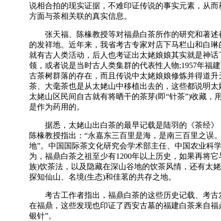
说相合拍的现实证据，不难印证传说的事实元素，从而
方面与茶相关联的真实信息。
张天福、陈椽教授等对福鼎白茶所作的研究和著述都
的发祥地。近年来，我省考古专家对店下马栏山和白琳
就有古人类活动，后人也考证出太姥娘娘其实就是神话
领，或者说是当时古人类集群的代表性人物;1957年
古茶树群落的存在，而且传说中太姥娘娘修炼并得道升
茶、大毫茶也是从太姥山中移植出去的，这些都说明太
太姥山区民间自古就有将晒干的茶芽(即“针茶”)收藏
是作为药用的。
据悉，太姥山出白茶的最早记载是陆羽的《茶经》：
陈椽教授指出：“永嘉东三百里是海，是南三百里之误
地”。中国国际茶文化研究会学术部主任、中国农业科
为，福鼎白茶之祖至少有1200年以上历史，如果再将
族)饮茶法，以及隐藏在深山谷地的饮茶风情，还有太
探知仙山、名境(生态)和佳茗的共存之地。
考古工作者指出，福鼎白茶的这些历史记载、考古发
在福鼎，这些发现也印证了西安古墓的福建白茶来自福
银针”。