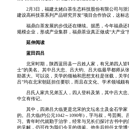
2月3日，福建太姥白茶生态科技股份有限公司与浙江
建设高科技茶系列产品研究开发”项目合作协议，这标
福鼎白茶发展的步伐还在继续。据悉，今年福鼎还将
规模企业，形成产业集群，福鼎茶业真正做成“大产业”
延伸阅读
蓝田四吕
北宋时期，陕西蓝田县一吕姓人家，有兄弟四人皆聪
士”的美名。其中吕大忠、吕大钧、吕大临最早都师从
助甚大。可以说，关学的领袖和思想支柱是张载，关学
吕”均在北宋朝廷担任要职，而且在文化、学术领域颇
吕氏人家共兄弟五人，四人登科及第，其中吕大忠、
中立有传记。
其中，四弟吕大临更是北宋的文坛名士及金石学家，
的。吕大临(约公元1042～1090年)，字与叔，号芸
习。青年时代就勤于治学，经常与兄长们探讨古书中的
的见解，仍可作为我们今天的借鉴。他先后担任太学博