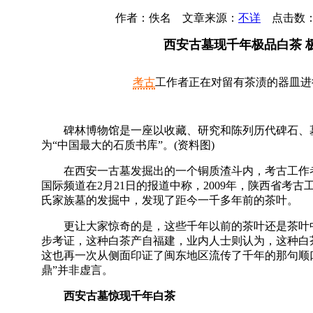
作者：佚名 文章来源：
不详
点击数
西安古墓现千年极品白茶 
考古
工作者正在对留有茶渍的器皿进
碑林博物馆是一座以收藏、研究和陈列历代碑石、墓
为“中国最大的石质书库”。(资料图)
在西安一古墓发掘出的一个铜质渣斗内，考古工作者
国际频道在2月21日的报道中称，2009年，陕西省考
氏家族墓的发掘中，发现了距今一千多年前的茶叶。
更让大家惊奇的是，这些千年以前的茶叶还是茶叶中
步考证，这种白茶产自福建，业内人士则认为，这种白
这也再一次从侧面印证了闽东地区流传了千年的那句顺
鼎”并非虚言。
西安古墓惊现千年白茶