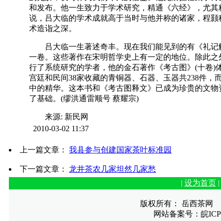
和发布。他一生致力于学术研究，精通《六经》，尤其
说，吕大临的学术成就高于当时与他并称的诸家，程颢
术造诣之深。
吕大临一生著述奇丰。现在我们能见到的有《礼记解
一卷。这些著作在宋明哲学史上有一定的地位。除此之
行了系统研究的学者，他的金石著作《考古图》(十卷)
宫廷和民间38家收藏的青铜器、石器、玉器共238件
中的精华。这本书和《考古图释文》已成为珍贵的文物
了基础。(缪洪通雷顺号 蔡耀宗)
来源: 新民网
2010-03-02 11:37
上一篇文章：
我县参与创建国家茶叶标准园
下一篇文章：
龙井茶农几家坦然几家愁
|
设为首页
版权所有： 岳西茶网
网站备案号：皖ICP备1